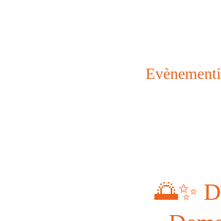
Evènementi
🌅✨ D