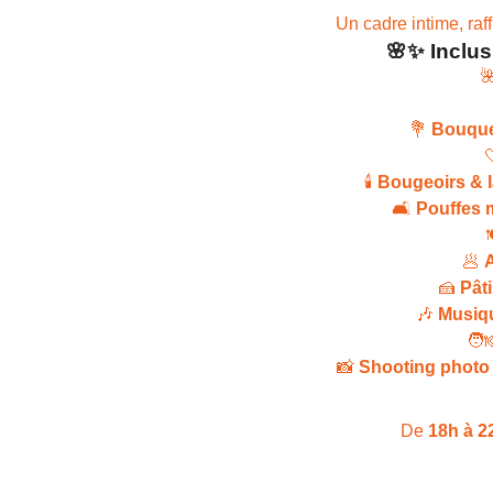
Un cadre intime, raf
🌸✨
Inclus

💐
Bouque
🕯️
Bougeoirs & 
🛋️
Pouffes 

🥟
A
🍰
Pât
🎶
Musiq
🧑‍
📸
Shooting photo 
De
18h à 2