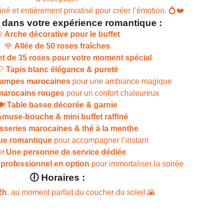
finé et entièrement privatisé pour créer l’émotion. 💍❤️
 dans votre expérience romantique :

Arche décorative pour le buffet
🌹
Allée de 50 roses fraîches
t de 35 roses pour votre moment spécial
🤍
Tapis blanc élégance & pureté
lampes marocaines
pour une ambiance magique
marocains rouges
pour un confort chaleureux
️
Table basse décorée & garnie
muse-bouche & mini buffet raffiné
isseries marocaines & thé à la menthe
ue romantique
pour accompagner l’instant
️
Une personne de service dédiée
professionnel en option
pour immortaliser la soirée
🕕
Horaires :
2h
, au moment parfait du coucher du soleil 🌇