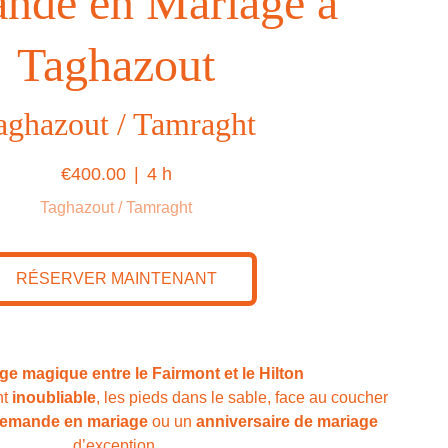
nde en Mariage à
Taghazout
aghazout / Tamraght
€400.00
4 h
Taghazout / Tamraght
RÉSERVER MAINTENANT
age magique entre le Fairmont et le Hilton
nt
inoubliable
, les pieds dans le sable, face au coucher
emande en mariage
ou un
anniversaire de mariage
d’exception.